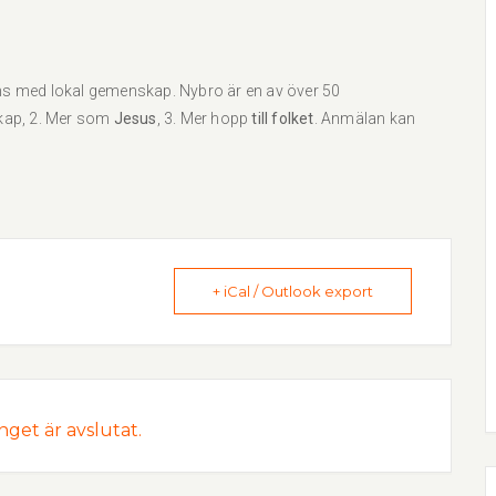
rens med lokal gemenskap. Nybro är en av över 50
skap, 2. Mer som
Jesus
, 3. Mer hopp
till folket
. Anmälan kan
+ iCal / Outlook export
et är avslutat.