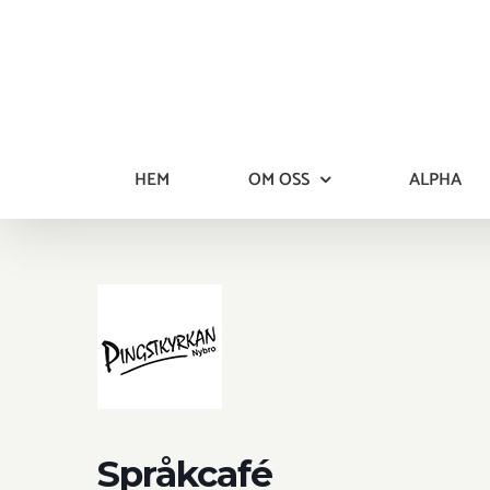
Fortsätt
till
innehållet
HEM
OM OSS
ALPHA
Språkcafé