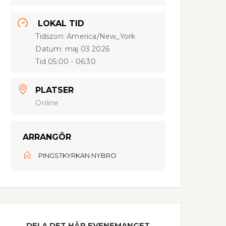
LOKAL TID
Tidszon:
America/New_York
Datum:
maj 03 2026
Tid
05:00 - 06:30
PLATSER
Online
ARRANGÖR
PINGSTKYRKAN NYBRO
DELA DET HÄR EVENEMANGET