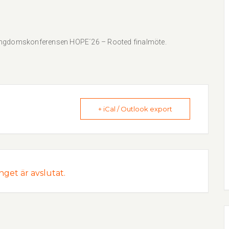
r ungdomskonferensen HOPE´26 – Rooted finalmöte.
+ iCal / Outlook export
et är avslutat.