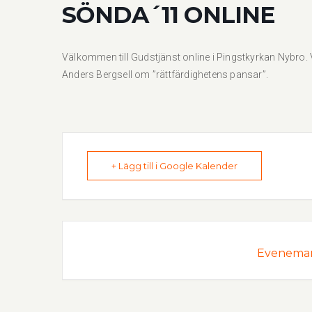
SÖNDA´11 ONLINE
Välkommen till Gudstjänst online i Pingstkyrkan Nybro. V
Anders Bergsell om ”rättfärdighetens pansar”.
+ Lägg till i Google Kalender
Evenemang