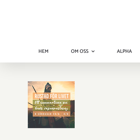
Fortsätt
till
innehållet
HEM
OM OSS
ALPHA